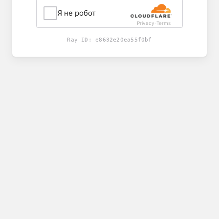
Я не робот
Privacy
Terms
-
Ray ID:
e8632e20ea55f0bf