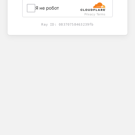
Я не робот
Privacy
Terms
-
Ray ID:
08370758463239fb