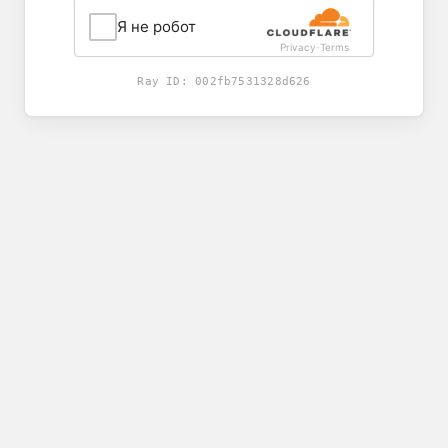
Я не робот
Privacy
Terms
-
Ray ID:
002fb7531328d626