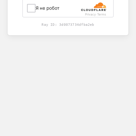
Я не робот
Privacy
Terms
-
Ray ID:
3d0073734dfba2eb